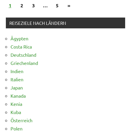
Seitennummerierung
Nächste
1
2
3
…
5
»
der
Beiträge
Beiträge
REISEZIELE NACH LÄNDERN
Ägypten
Costa Rica
Deutschland
Griechenland
Indien
Italien
Japan
Kanada
Kenia
Kuba
Österreich
Polen