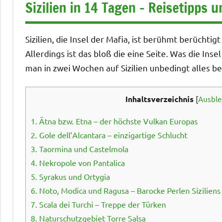
Sizilien in 14 Tagen – Reisetipps
Sizilien, die Insel der Mafia, ist berühmt berüchti
Allerdings ist das bloß die eine Seite. Was die Ins
man in zwei Wochen auf Sizilien unbedingt alles b
Inhaltsverzeichnis
[
Ausbl
1.
Ätna bzw. Etna – der höchste Vulkan Europas
2.
Gole dell’Alcantara – einzigartige Schlucht
3.
Taormina und Castelmola
4.
Nekropole von Pantalica
5.
Syrakus und Ortygia
6.
Noto, Modica und Ragusa – Barocke Perlen Siziliens
7.
Scala dei Turchi – Treppe der Türken
8.
Naturschutzgebiet Torre Salsa