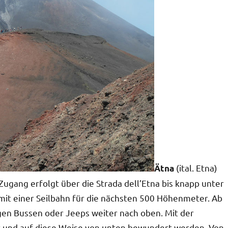
(ital. Etna)
Ätna
 Zugang erfolgt über die Strada dell’Etna bis knapp unter
it einer Seilbahn für die nächsten 500 Höhenmeter. Ab
gen Bussen oder Jeeps weiter nach oben. Mit der
t und auf diese Weise von unten bewundert werden. Von