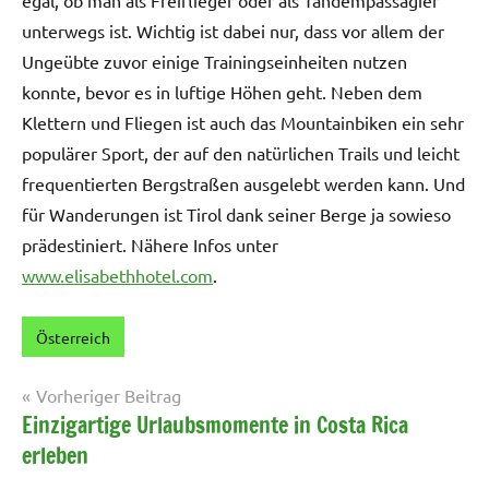
egal, ob man als Freiflieger oder als Tandempassagier
unterwegs ist. Wichtig ist dabei nur, dass vor allem der
Ungeübte zuvor einige Trainingseinheiten nutzen
konnte, bevor es in luftige Höhen geht. Neben dem
Klettern und Fliegen ist auch das Mountainbiken ein sehr
populärer Sport, der auf den natürlichen Trails und leicht
frequentierten Bergstraßen ausgelebt werden kann. Und
für Wanderungen ist Tirol dank seiner Berge ja sowieso
prädestiniert. Nähere Infos unter
www.elisabethhotel.com
.
Österreich
Schlagwörter:
Alpen
,
Beitragsnavigation
Vorheriger Beitrag
Tirol
,
Einzigartige Urlaubsmomente in Costa Rica
Welness
erleben