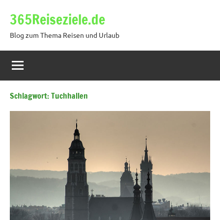
Zum
365Reiseziele.de
Inhalt
springen
Blog zum Thema Reisen und Urlaub
Schlagwort:
Tuchhallen